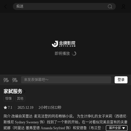
痴迷
即将播放
登录
家弑服务
惊悚
其他
|
2025.12.19
|
2小时11分22秒
7.1
简介:
改编自芙蕾达·麦克法登的同名畅销小说。 为生计挣扎的女子米莉（西德尼·
斯维尼 Sydney Sweeney 饰）找到了一个新的开始，在一对看似完美且富有的夫妻
妮娜（阿曼达·塞弗里德 Amanda Seyfried 饰）和安德鲁（布兰登·斯