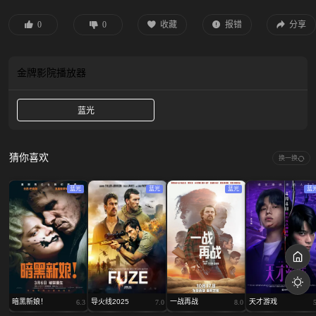
克莱纳 Brandon Sklenar 饰）的家中做家政。然而，米莉很快发现一家人的秘密比
自己的要危险得多，这座豪宅背后上演着充满秘辛、丑闻、权力诱惑的游戏。
0
0
收藏
报错
分享
金牌影院
播放器
蓝光
猜你喜欢
换一换
蓝光
蓝光
蓝光
蓝
暗黑新娘！
导火线2025
一战再战
天才游戏
6.3
7.0
8.0