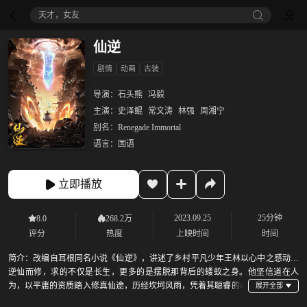
天才，女友
仙逆
剧情
动画
古装
导演：
石头熊
冯毅
主演：
史泽鲲
常文涛
林强
周湘宁
别名：
Renegade Immortal
语言：
国语
立即播放
2023.09.25
25分钟
8.0
268.2万
评分
热度
上映时间
时间
简介：
改编自耳根同名小说《仙逆》，讲述了乡村平凡少年王林以心中之感动，
逆仙而修，求的不仅是长生，更多的是摆脱那背后的蝼蚁之身。他坚信道在人
为，以平庸的资质踏入修真仙途，历经坎坷风雨，凭着其聪睿的心
智，一步一步走向巅峰，凭一己之力，扬名修真界。