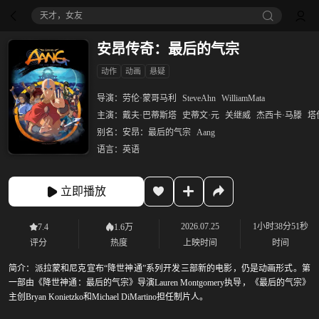
天才，女友
安昂传奇：最后的气宗
动作
动画
悬疑
导演：
劳伦·蒙哥马利
SteveAhn
WilliamMata
主演：
戴夫·巴蒂斯塔
史蒂文·元
关继威
杰西卡·马滕
塔
别名：
安昂：最后的气宗
Aang
语言：
英语
立即播放
2026.07.25
1小时38分51秒
7.4
1.6万
评分
热度
上映时间
时间
简介：
派拉蒙和尼克宣布“降世神通”系列开发三部新的电影，仍是动画形式。第
一部由《降世神通：最后的气宗》导演Lauren Montgomery执导，《最后的气宗》
主创Bryan Konietzko和Michael DiMartino担任制片人。