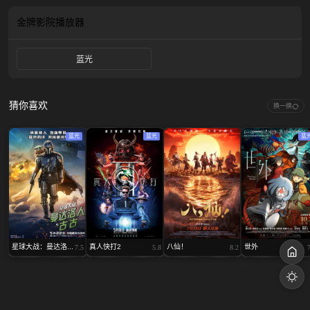
金牌影院
播放器
蓝光
猜你喜欢
换一换
蓝光
蓝光
蓝
星球大战：曼达洛...
真人快打2
八仙！
世外
7.5
5.8
8.2